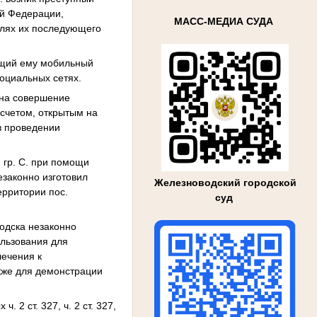
ой Федерации,
МАСС-МЕДИА СУДА
елях их последующего
ащий ему мобильный
социальных сетях.
 на совершение
 счетом, открытым на
в проведении
, гр. С. при помощи
законно изготовил
Железноводский городской
ерритории пос.
суд
водска незаконно
ользования для
лечения к
кже для демонстрации
2 ст. 327, ч. 2 ст. 327,