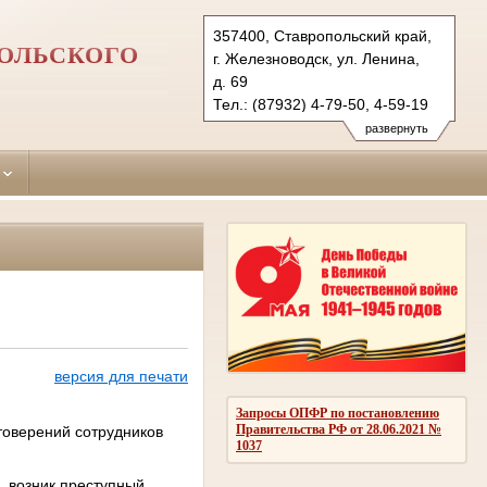
357400, Ставропольский край,
ОЛЬСКОГО
г. Железноводск, ул. Ленина,
д. 69
Тел.: (87932) 4-79-50, 4-59-19
zheleznovodsky.stv@sudrf.ru
развернуть
версия для печати
Запросы ОПФР по постановлению
Правительства РФ от 28.06.2021 №
товерений сотрудников
1037
С. возник преступный