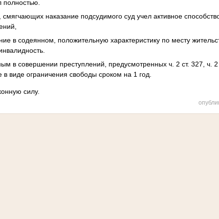
ал полностью.
в, смягчающих наказание подсудимого суд учел активное способст
ений,
ние в содеянном, положительную характеристику по месту жительс
инвалидность.
ым в совершении преступлений, предусмотренных ч. 2 ст. 327, ч. 2 с
 в виде ограничения свободы сроком на 1 год.
конную силу.
опубли