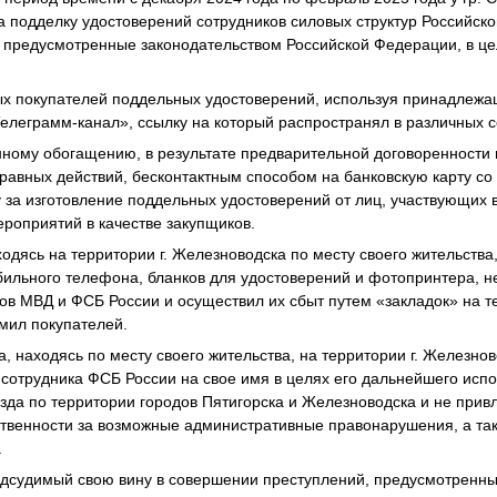
 подделку удостоверений сотрудников силовых структур Российск
 предусмотренные законодательством Российской Федерации, в ц
ых покупателей поддельных удостоверений, используя принадлеж
«Телеграмм-канал», ссылку на который распространял в различных 
конному обогащению, в результате предварительной договоренности
авных действий, бесконтактным способом на банковскую карту со
у за изготовление поддельных удостоверений от лиц, участвующих 
роприятий в качестве закупщиков.
одясь на территории г. Железноводска по месту своего жительства
льного телефона, бланков для удостоверений и фотопринтера, не
ов МВД и ФСБ России и осуществил их сбыт путем «закладок» на т
мил покупателей.
а, находясь по месту своего жительства, на территории г. Железно
 сотрудника ФСБ России на свое имя в целях его дальнейшего исп
зда по территории городов Пятигорска и Железноводска и не прив
ственности за возможные административные правонарушения, а та
.
судимый свою вину в совершении преступлений, предусмотренных ч. 