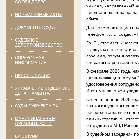
СООБЩЕСТВО
умысел, направленный на
предоставляющих права,
НОРМАТИВНЫЕ АКТЫ
сбыта.
ДОКУМЕНТЫ СУДА
Для поиска потенциальн
телефон, гр. С. создал 
СУДЕБНОЕ
Гр. С., стремясь к неза
ДЕЛОПРОИЗВОДСТВО
вышеуказанных противопр
свое имя, получил оплат
СПРАВОЧНАЯ
оперативно-розыскных ме
ИНФОРМАЦИЯ
В феврале 2025 года, нах
ПРЕСС-СЛУЖБА
принадлежащего ему моби
удостоверения сотрудник
УПРАВЛЕНИЕ СУДЕБНОГО
Иноземцево, о чем уведо
ДЕПАРТАМЕНТА
Он же, в апреле 2025 год
изготовил удостоверение
СУДЫ СУБЪЕКТА РФ
беспрепятственного прое
МУНИЦИПАЛЬНЫЕ
административной ответ
ОРГАНЫ ВЛАСТИ
сотрудникам МВД России
В судебном заседании под
ВАКАНСИИ